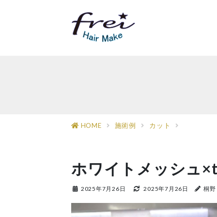
コ
ナ
ン
ビ
テ
ゲ
ン
ー
ツ
シ
へ
ョ
ス
ン
キ
に
ッ
移
プ
動
HOME
施術例
カット
ホワイトメッシュ×tw
2025年7月26日
2025年7月26日
桐野