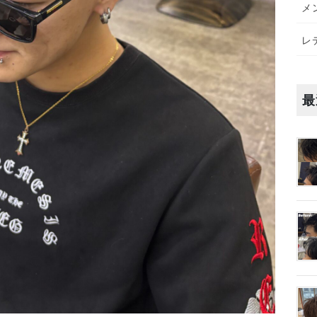
メ
レ
最