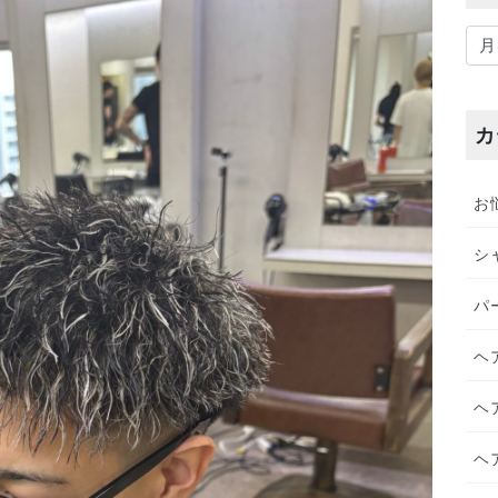
ア
ー
カ
イ
カ
ブ
お
シ
パ
ヘ
ヘ
ヘ